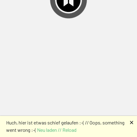
🗙
Huch, hier ist etwas schief gelaufen :-( // Oops, something
went wrong :-(
Neu laden // Reload