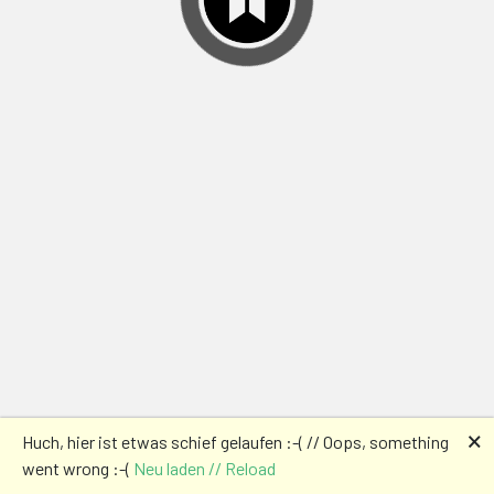
🗙
Huch, hier ist etwas schief gelaufen :-( // Oops, something
went wrong :-(
Neu laden // Reload