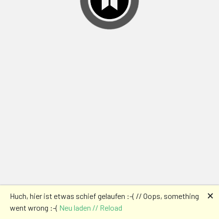
🗙
Huch, hier ist etwas schief gelaufen :-( // Oops, something
went wrong :-(
Neu laden // Reload