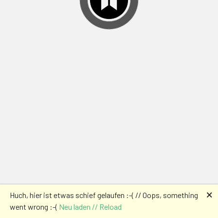
🗙
Huch, hier ist etwas schief gelaufen :-( // Oops, something
went wrong :-(
Neu laden // Reload