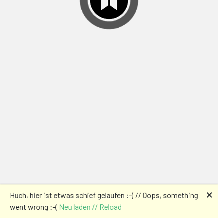
🗙
Huch, hier ist etwas schief gelaufen :-( // Oops, something
went wrong :-(
Neu laden // Reload