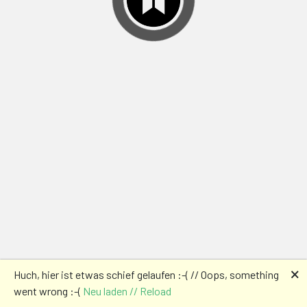
🗙
Huch, hier ist etwas schief gelaufen :-( // Oops, something
went wrong :-(
Neu laden // Reload