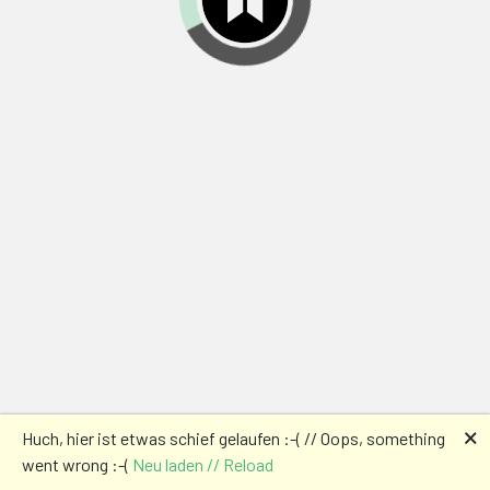
🗙
Huch, hier ist etwas schief gelaufen :-( // Oops, something
went wrong :-(
Neu laden // Reload