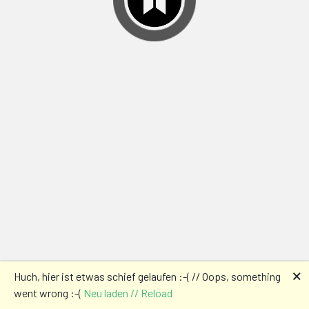
🗙
Huch, hier ist etwas schief gelaufen :-( // Oops, something
went wrong :-(
Neu laden // Reload