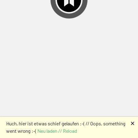
🗙
Huch, hier ist etwas schief gelaufen :-( // Oops, something
went wrong :-(
Neu laden // Reload