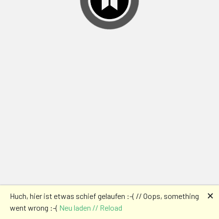
🗙
Huch, hier ist etwas schief gelaufen :-( // Oops, something
went wrong :-(
Neu laden // Reload