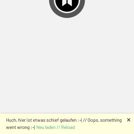
🗙
Huch, hier ist etwas schief gelaufen :-( // Oops, something
went wrong :-(
Neu laden // Reload