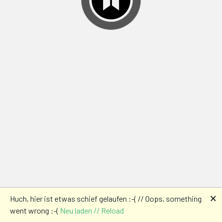
🗙
Huch, hier ist etwas schief gelaufen :-( // Oops, something
went wrong :-(
Neu laden // Reload