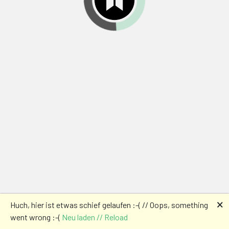
🗙
Huch, hier ist etwas schief gelaufen :-( // Oops, something
went wrong :-(
Neu laden // Reload