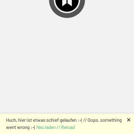
🗙
Huch, hier ist etwas schief gelaufen :-( // Oops, something
went wrong :-(
Neu laden // Reload