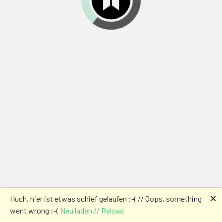
🗙
Huch, hier ist etwas schief gelaufen :-( // Oops, something
went wrong :-(
Neu laden // Reload