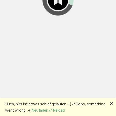
🗙
Huch, hier ist etwas schief gelaufen :-( // Oops, something
went wrong :-(
Neu laden // Reload