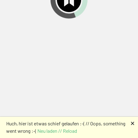
🗙
Huch, hier ist etwas schief gelaufen :-( // Oops, something
went wrong :-(
Neu laden // Reload