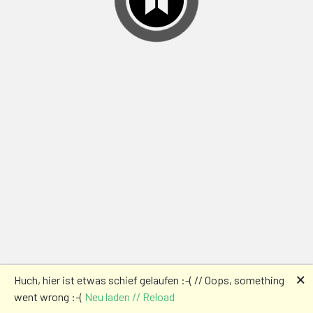
🗙
Huch, hier ist etwas schief gelaufen :-( // Oops, something
went wrong :-(
Neu laden // Reload