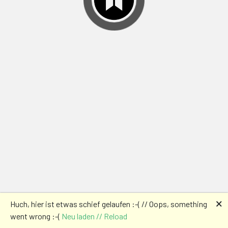
🗙
Huch, hier ist etwas schief gelaufen :-( // Oops, something
went wrong :-(
Neu laden // Reload