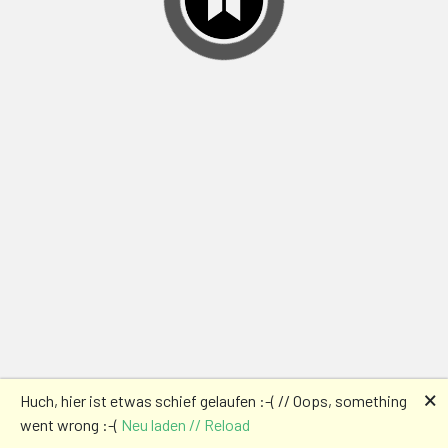
🗙
Huch, hier ist etwas schief gelaufen :-( // Oops, something
went wrong :-(
Neu laden // Reload