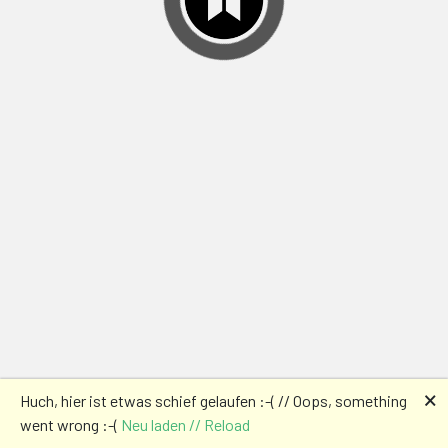
🗙
Huch, hier ist etwas schief gelaufen :-( // Oops, something
went wrong :-(
Neu laden // Reload