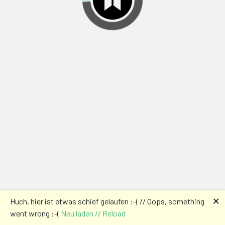
🗙
Huch, hier ist etwas schief gelaufen :-( // Oops, something
went wrong :-(
Neu laden // Reload