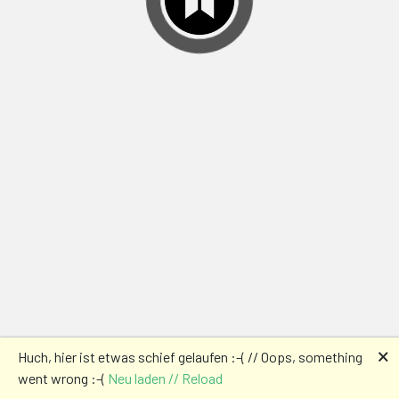
🗙
Huch, hier ist etwas schief gelaufen :-( // Oops, something
went wrong :-(
Neu laden // Reload