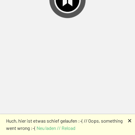
🗙
Huch, hier ist etwas schief gelaufen :-( // Oops, something
went wrong :-(
Neu laden // Reload