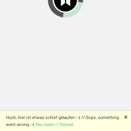
🗙
Huch, hier ist etwas schief gelaufen :-( // Oops, something
went wrong :-(
Neu laden // Reload