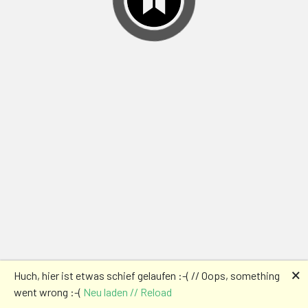
🗙
Huch, hier ist etwas schief gelaufen :-( // Oops, something
went wrong :-(
Neu laden // Reload