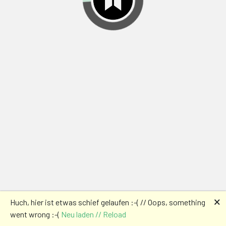
🗙
Huch, hier ist etwas schief gelaufen :-( // Oops, something
went wrong :-(
Neu laden // Reload