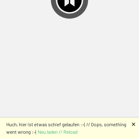
🗙
Huch, hier ist etwas schief gelaufen :-( // Oops, something
went wrong :-(
Neu laden // Reload