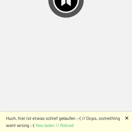
🗙
Huch, hier ist etwas schief gelaufen :-( // Oops, something
went wrong :-(
Neu laden // Reload