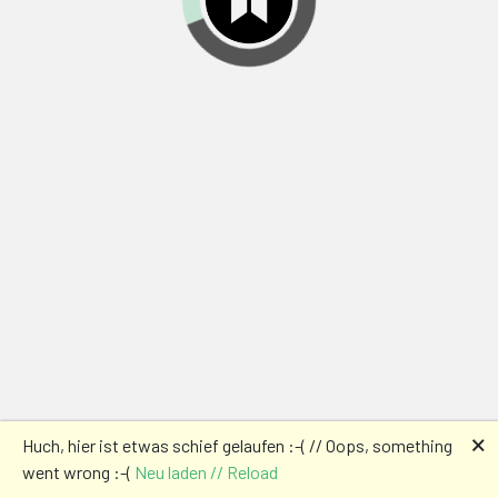
🗙
Huch, hier ist etwas schief gelaufen :-( // Oops, something
went wrong :-(
Neu laden // Reload