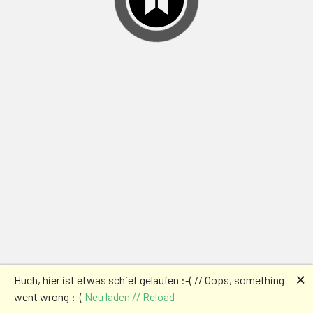
🗙
Huch, hier ist etwas schief gelaufen :-( // Oops, something
went wrong :-(
Neu laden // Reload