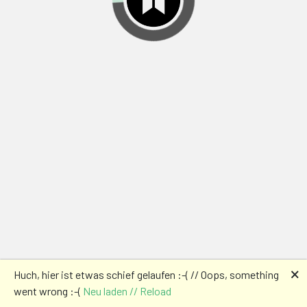
🗙
Huch, hier ist etwas schief gelaufen :-( // Oops, something
went wrong :-(
Neu laden // Reload