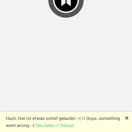
🗙
Huch, hier ist etwas schief gelaufen :-( // Oops, something
went wrong :-(
Neu laden // Reload