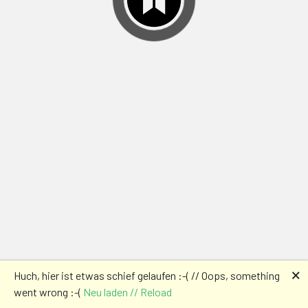
🗙
Huch, hier ist etwas schief gelaufen :-( // Oops, something
went wrong :-(
Neu laden // Reload