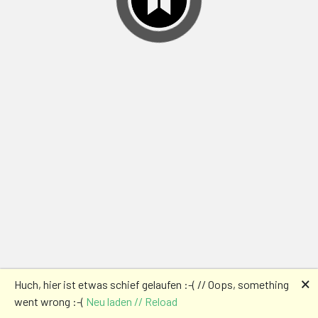
🗙
Huch, hier ist etwas schief gelaufen :-( // Oops, something
went wrong :-(
Neu laden // Reload