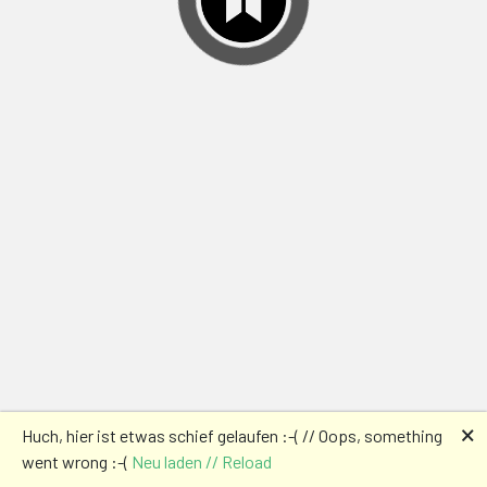
🗙
Huch, hier ist etwas schief gelaufen :-( // Oops, something
went wrong :-(
Neu laden // Reload