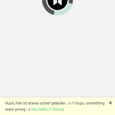
🗙
Huch, hier ist etwas schief gelaufen :-( // Oops, something
went wrong :-(
Neu laden // Reload