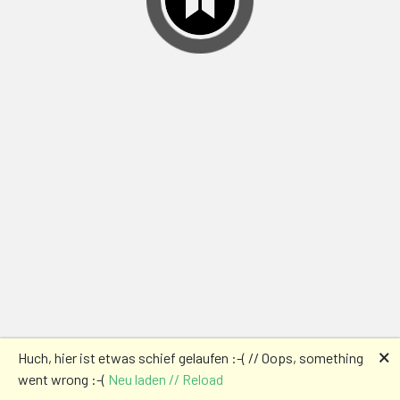
🗙
Huch, hier ist etwas schief gelaufen :-( // Oops, something
went wrong :-(
Neu laden // Reload