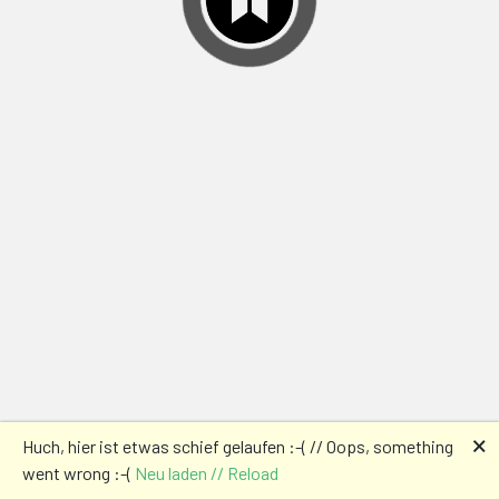
🗙
Huch, hier ist etwas schief gelaufen :-( // Oops, something
went wrong :-(
Neu laden // Reload