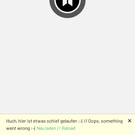
🗙
Huch, hier ist etwas schief gelaufen :-( // Oops, something
went wrong :-(
Neu laden // Reload