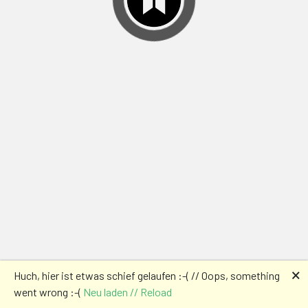
🗙
Huch, hier ist etwas schief gelaufen :-( // Oops, something
went wrong :-(
Neu laden // Reload