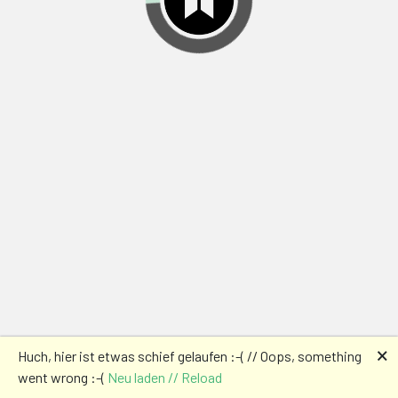
🗙
Huch, hier ist etwas schief gelaufen :-( // Oops, something
went wrong :-(
Neu laden // Reload