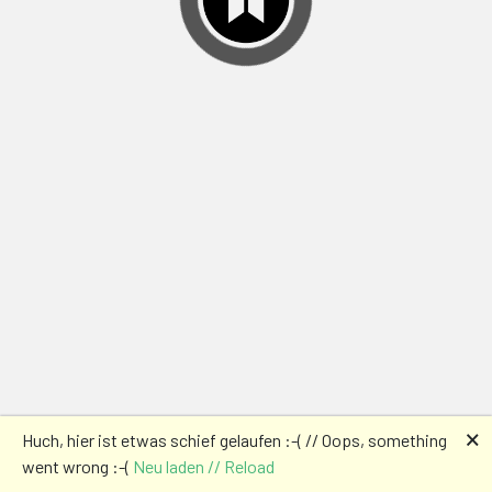
🗙
Huch, hier ist etwas schief gelaufen :-( // Oops, something
went wrong :-(
Neu laden // Reload