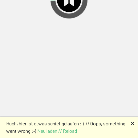
🗙
Huch, hier ist etwas schief gelaufen :-( // Oops, something
went wrong :-(
Neu laden // Reload