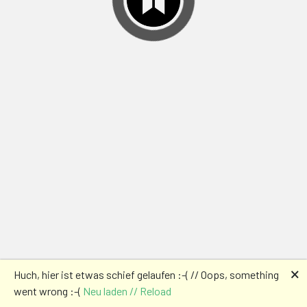
🗙
Huch, hier ist etwas schief gelaufen :-( // Oops, something
went wrong :-(
Neu laden // Reload