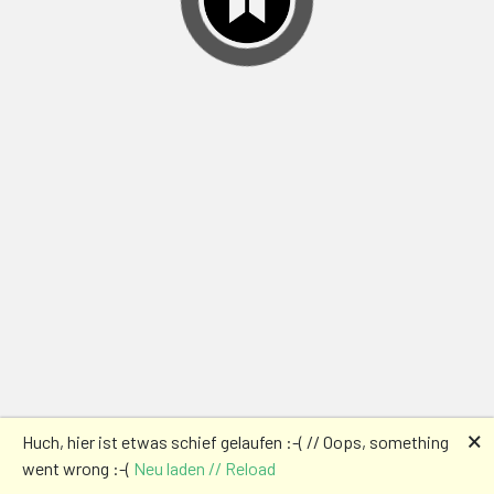
🗙
Huch, hier ist etwas schief gelaufen :-( // Oops, something
went wrong :-(
Neu laden // Reload