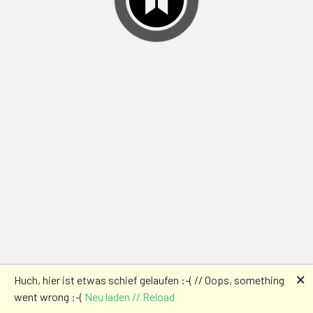
🗙
Huch, hier ist etwas schief gelaufen :-( // Oops, something
went wrong :-(
Neu laden // Reload