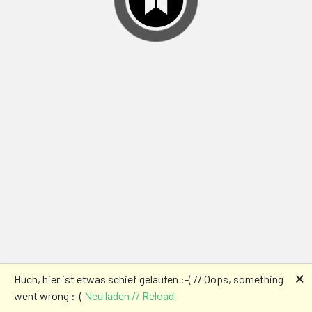
🗙
Huch, hier ist etwas schief gelaufen :-( // Oops, something
went wrong :-(
Neu laden // Reload