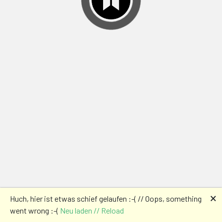
🗙
Huch, hier ist etwas schief gelaufen :-( // Oops, something
went wrong :-(
Neu laden // Reload