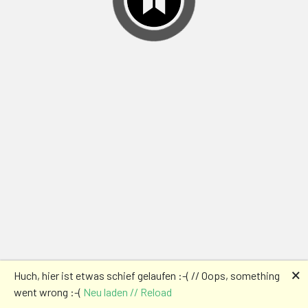
🗙
Huch, hier ist etwas schief gelaufen :-( // Oops, something
went wrong :-(
Neu laden // Reload